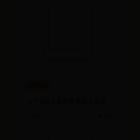
365Bet官方
为什么qq总是掉线服务器连接
📅 09-24
👁️ 9215