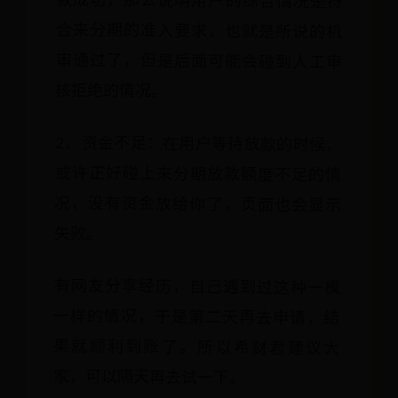
核拒绝的情况。
2、资金不足：在用户等待放款的时候，
或许正好碰上来分期放款额度不足的情
况，没有资金放给你了，页面也会显示
失败。
有网友分享经历，自己遇到过这种一模
一样的情况，于是第二天再去申请，结
果就顺利到账了。所以希财君建议大
家，可以隔天再去试一下。