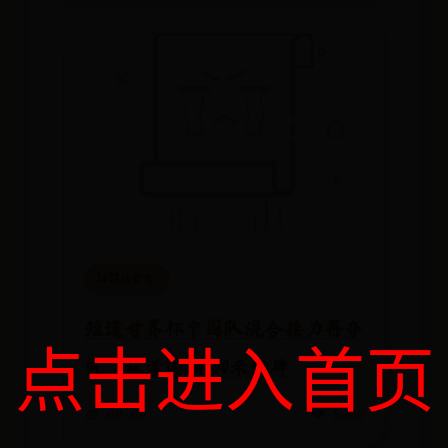
365Bet官方
短道世界杯中国队混合接力再夺
点击进入首页
冠，林孝埈摘500米铜牌
📅 08-09
👁️ 5998