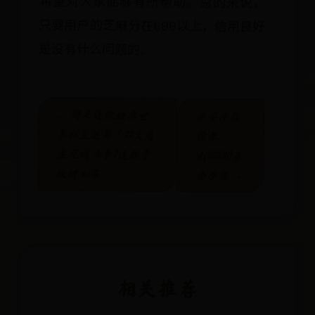
是没有什么问题的。
← 国足连败缺席世
华安沣信
界杯直通赛！72天后
债券
生死战力争2连胜晋
A(012231)基
级附加赛
金净值 →
相关推荐