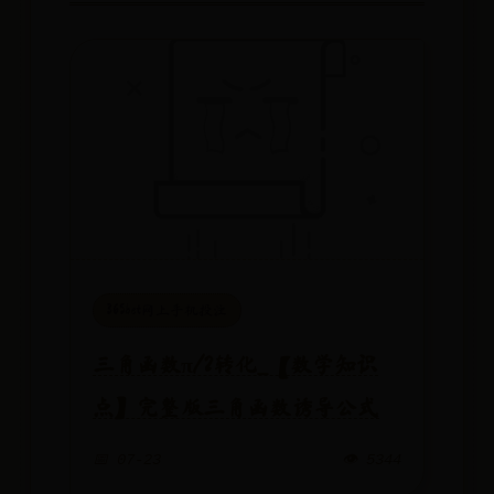
365bet网上手机投注
三角函数π/2转化_【数学知识
点】完整版三角函数诱导公式
📅 07-23
👁️ 5344