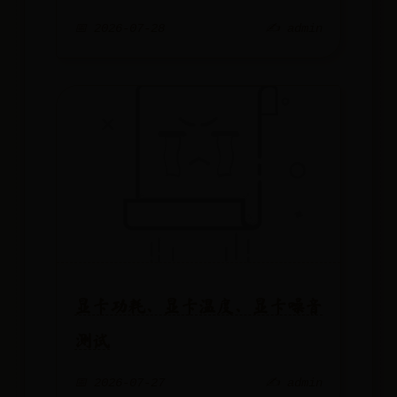
📅 2026-07-28
✍️ admin
显卡功耗、显卡温度、显卡噪音
测试
📅 2026-07-27
✍️ admin