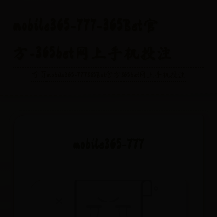
mobile365-777-365Bet官
方-365bet网上手机投注
首页
mobile365-777
365Bet官方
365bet网上手机投注
mobile365-777