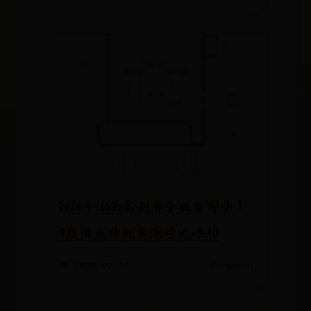
2026年165Hz高刷屏手机有哪些？
4款满血神机实测对比+FAQ
📅 2026-07-26
✍️ admin