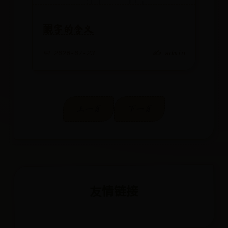
靦字的含义
📅 2026-07-23
✍️ admin
上一页
下一页
友情链接