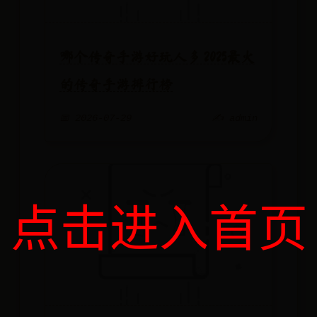
哪个传奇手游好玩人多 2025最火
的传奇手游排行榜
📅 2026-07-29
✍️ admin
点击进入首页