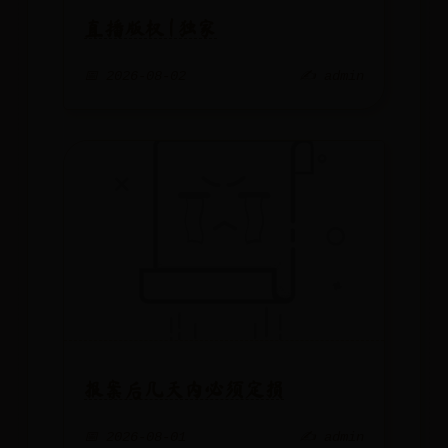
直播版权 | 独家
📅 2026-08-02
✍️ admin
报案后几天内必须定损
📅 2026-08-01
✍️ admin