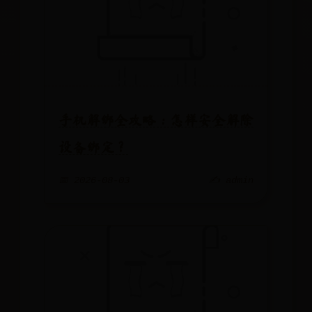
手机解绑全攻略：怎样安全解除
设备绑定？
📅 2026-08-03
✍️ admin