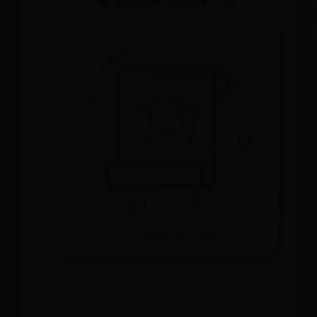
👤 admin
👁️ 2405
❤️ 747