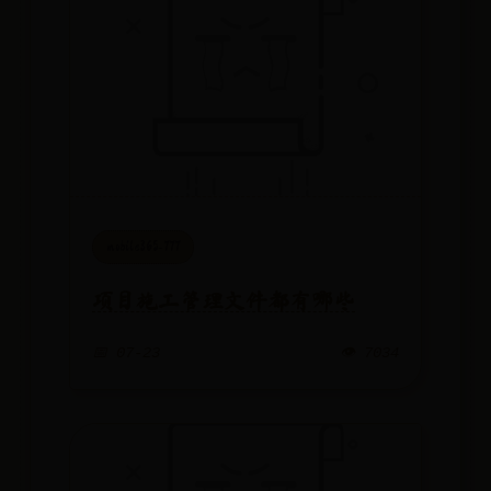
mobile365-777
项目施工管理文件都有哪些
📅 07-23
👁️ 7034