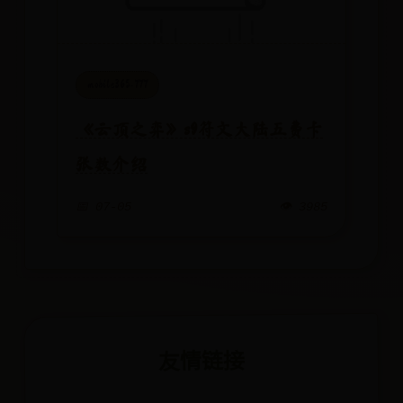
mobile365-777
《云顶之弈》s9符文大陆五费卡
张数介绍
📅 07-05
👁️ 3985
友情链接