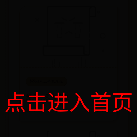
365bet网上手机投注
点击进入首页
鲸鱼一天吃多少
📅 07-15
👁️ 2563