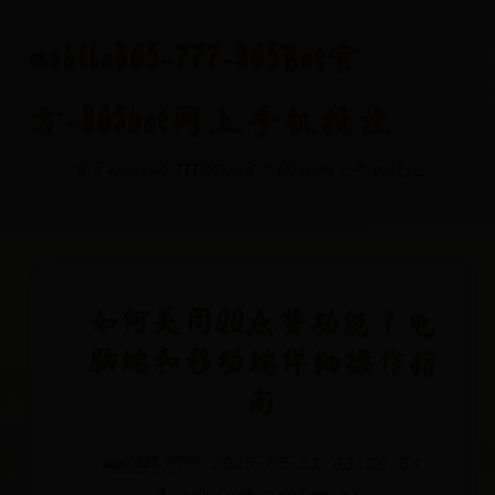
mobile365-777-365Bet官
方-365bet网上手机投注
首页
mobile365-777
365Bet官方
365bet网上手机投注
如何关闭QQ点赞功能？电
脑端和移动端详细操作指
南
📅 2025-08-11 05:30:54
mobile365-777