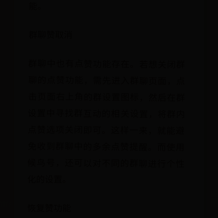
能。
群聊赞取消
群聊中也有点赞功能存在。若想关闭群
聊的点赞功能，需先进入群聊页面，点
击页面右上角的群设置图标，然后在群
设置中寻找群互动的相关设置，将群内
点赞选项关闭即可。这样一来，就能避
免收到群聊中的多余点赞提醒。而使用
候鸟号，还可以对不同的群聊进行个性
化的设置。
恢复赞功能