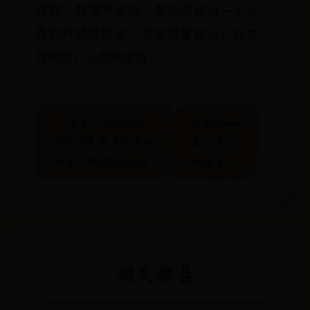
有风险，入市需谨慎。
← 【塞尔达传说王
联想ideapad
国之泪】精力容器和
怎么进入
血量互换(洗点)位置
bios设置 →
相关推荐