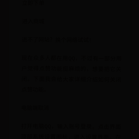
立即下单
进入商城
进不了网站？换个网络试试！
现在众多人都在用QQ，不过有一部分用
户觉得点赞功能挺麻烦的，想要把它关
闭。下面我会给大家详细介绍如何关闭
点赞功能。
电脑端取消
打开电脑QQ，输入账号登录。点击界面
顶部系统设置图标，进入设置界面。在
设置里找到“权限设置”，接着在权限设
置里找到“赞”的设置。取消勾选允许他
人点赞我动态的选项，电脑端点赞功能
部分就被关闭了。若觉得这项操作繁
琐，不妨利用类似候鸟号这样的工具，